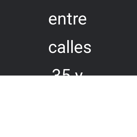
entre
calles
35 y
36
Este