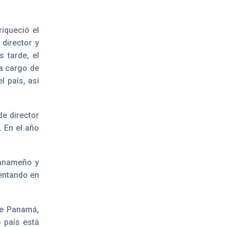
riqueció el
 director y
 tarde, el
 a cargo de
l país, así
de director
. En el año
panameño y
sentando en
 de Panamá,
o país está