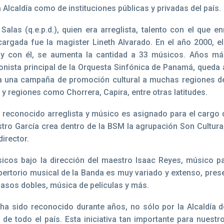
Alcaldía como de instituciones públicas y privadas del país.
as (q.e.p.d.), quien era arreglista, talento con el que en
ncargada fue la magister Lineth Alvarado. En el año 2000, el
 y con él, se aumenta la cantidad a 33 músicos. Años más
ionista principal de la Orquesta Sinfónica de Panamá, queda
cia una campaña de promoción cultural a muchas regiones de
 y regiones como Chorrera, Capira, entre otras latitudes.
, reconocido arreglista y músico es asignado para el cargo 
stro García crea dentro de la BSM la agrupación Son Cultura
irector.
icos bajo la dirección del maestro Isaac Reyes, músico 
pertorio musical de la Banda es muy variado y extenso, pre
pasos dobles, música de películas y más.
l ha sido reconocido durante años, no sólo por la Alcaldía
 de todo el país. Esta iniciativa tan importante para nuestr