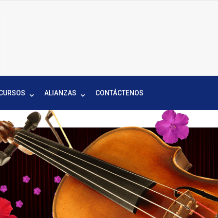
ultura
ección
Cultura
ucación
udadana
CURSOS
ALIANZAS
CONTÁCTENOS