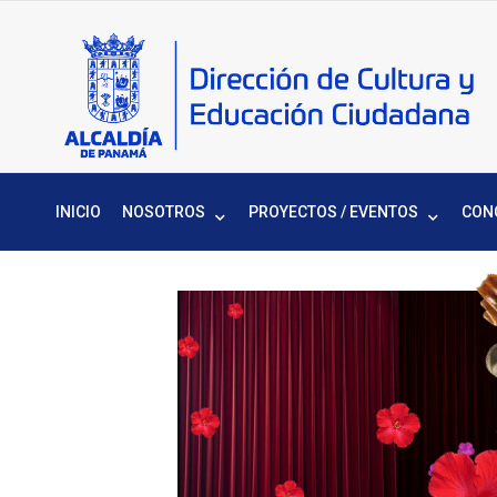
C
Dir
de 
y
Ed
Ci
INICIO
NOSOTROS
PROYECTOS / EVENTOS
CON