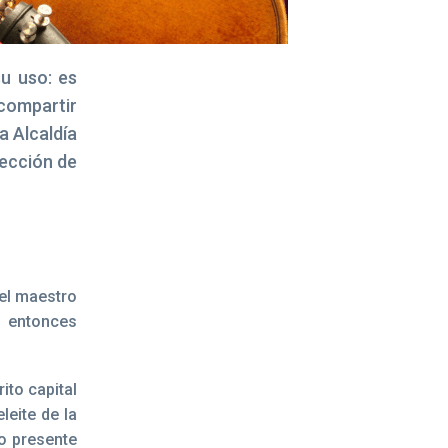
u uso: es
 compartir
a Alcaldía
ección de
del maestro
a entonces
ito capital
leite de la
o presente